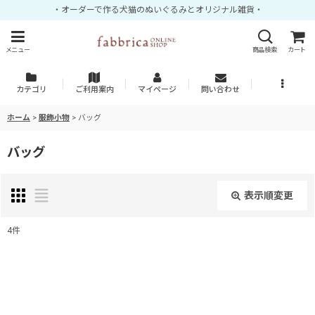
・オーダーで作る犬猫のぬいぐるみとオリジナル雑貨・
メニュー
商品検索
カート
カテゴリ
ご利用案内
マイページ
問い合わせ
ホーム
>
服飾小物
>
バッグ
バッグ
表示順変更
閉じる
4
件
表示数
:
並び順
: