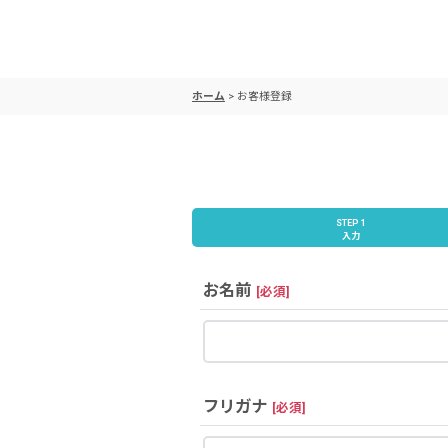
ホーム
>
お客様登録
STEP 1
入力
お名前
[
必須
]
フリガナ
[
必須
]