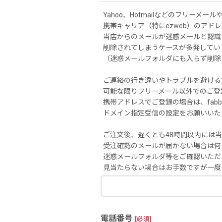
Yahoo、Hotmailなどのフリーメール
携帯キャリア（特にezweb）のアド
当店からのメールが迷惑メールと認識
削除されてしまうケースが多発してい
（迷惑メールフォルダにも入らず削除
ご連絡の行き違いやトラブルを避ける
可能な限りフリーメール以外でのご登
携帯アドレスでご登録の場合は、fabbric
ドメイン指定受信の設定をお願いいた
ご注文後、遅くとも48時間以内には
受注確認のメールが届かない場合は何
迷惑メールフォルダ等をご確認いただ
見当たらない場合はお手数ですが一度
電話番号
[
必須
]