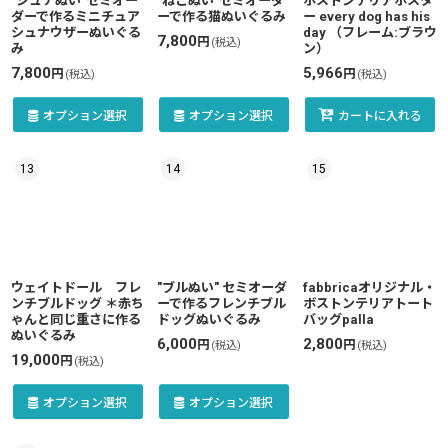
"シュナぬい"セミオー
"ねこぬい”セミオーダ
ボストンテリアポスタ
ダーで作るミニチュア
ーで作る猫ぬいぐるみ
ー every dog has his
シュナウザーぬいぐる
day （フレーム:ブラウ
7,800
円
(税込)
み
ン）
7,800
5,966
円
円
(税込)
(税込)
オプション選択
オプション選択
カートに入れる
13
14
15
ウェイトドール フレ
"ブルぬい" セミオーダ
fabbricaオリジナル・
ンチブルドッグ ＊赤ち
ーで作るフレンチブル
ボストンテリアトート
ゃんと同じ重さに作る
ドッグぬいぐるみ
バッグpalla
ぬいぐるみ
6,000
2,800
円
円
(税込)
(税込)
19,000
円
(税込)
オプション選択
オプション選択