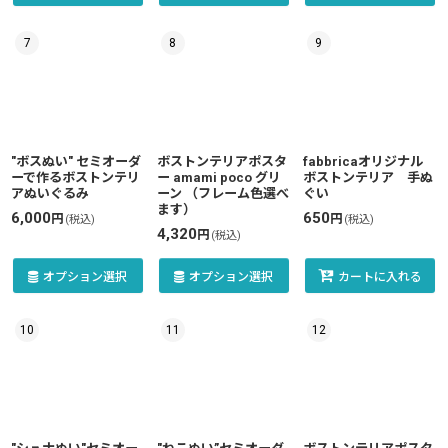
7
8
9
"ボスぬい" セミオーダ
ボストンテリアポスタ
fabbricaオリジナル
ーで作るボストンテリ
ー amami poco グリ
ボストンテリア 手ぬ
アぬいぐるみ
ーン （フレーム色選べ
ぐい
ます）
6,000
650
円
円
(税込)
(税込)
4,320
円
(税込)
オプション選択
オプション選択
カートに入れる
10
11
12