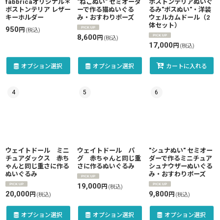
fabbricaオリジナル＊
"ねこぬい" セミオーダ
ボストンテリアぬいぐ
ボストンテリア レザー
ーで作る猫ぬいぐる
るみ"ボスぬい"・洋装
キーホルダー
み・おすわりポーズ
ウェルカムドール（2
体セット）
950
円
(税込)
8,600
円
(税込)
17,000
円
(税込)
オプション選択
オプション選択
カートに入れる
4
5
6
ウェイトドール ミニ
ウェイトドール パ
"シュナぬい" セミオー
チュアダックス 赤ち
グ 赤ちゃんと同じ重
ダーで作るミニチュア
ゃんと同じ重さに作る
さに作るぬいぐるみ
シュナウザーぬいぐる
ぬいぐるみ
み・おすわりポーズ
19,000
円
(税込)
20,000
9,800
円
円
(税込)
(税込)
オプション選択
オプション選択
オプション選択