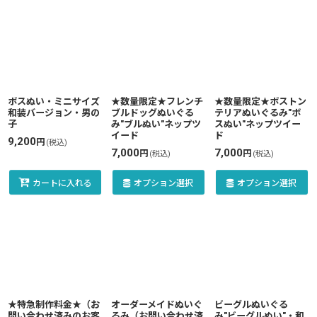
ボスぬい・ミニサイズ
★数量限定★フレンチ
★数量限定★ボストン
和装バージョン・男の
ブルドッグぬいぐる
テリアぬいぐるみ"ボ
子
み"ブルぬい"ネップツ
スぬい"ネップツイー
イード
ド
9,200
円
(税込)
7,000
7,000
円
円
(税込)
(税込)
カートに入れる
オプション選択
オプション選択
★特急制作料金★（お
オーダーメイドぬいぐ
ビーグルぬいぐる
問い合わせ済みのお客
るみ（お問い合わせ済
み"ビーグルぬい"・和