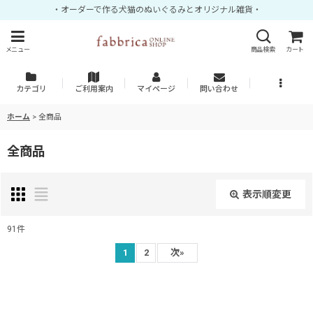
・オーダーで作る犬猫のぬいぐるみとオリジナル雑貨・
メニュー
商品検索
カート
カテゴリ
ご利用案内
マイページ
問い合わせ
ホーム
>
全商品
全商品
表示順変更
閉じる
91
件
表示数
:
1
2
次
»
並び順
: