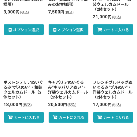
様用）
みのお客様用）
装ウェルカムドール
（2体セット）
3,000
7,500
円
円
(税込)
(税込)
21,000
円
(税込)
オプション選択
オプション選択
カートに入れる
ボストンテリアぬいぐ
キャバリアぬいぐる
フレンチブルドッグぬ
るみ"ボスぬい"・和装
み"キャバリアぬい"・
いぐるみ"ブルぬい"・
ウェルカムドール（2
洋装ウェルカムドール
洋装ウェルカムドール
体セット）
（2体セット）
（2体セット）
18,000
20,500
17,000
円
円
円
(税込)
(税込)
(税込)
カートに入れる
カートに入れる
カートに入れる