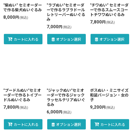
"柴ぬい" セミオーダー
"ラブぬい"セミオーダ
"チワぬい" セミオーダ
で作る柴犬ぬいぐるみ
ーで作るラブラドール
ーで作るスムースコー
レトリーバーぬいぐる
トチワワぬいぐるみ
8,000
円
(税込)
み
7,800
円
(税込)
7,000
円
(税込)
カートに入れる
オプション選択
オプション選択
"プードルぬい"セミオ
"ジャックぬい"セミオ
ボスぬい・ミニサイズ
ーダーで作るトイプー
ーダーで作るジャック
和装バージョン・女の
ドルぬいぐるみ
ラッセルテリアぬいぐ
子
るみ
7,800
9,200
円
円
(税込)
(税込)
6,000
円
(税込)
カートに入れる
オプション選択
カートに入れる