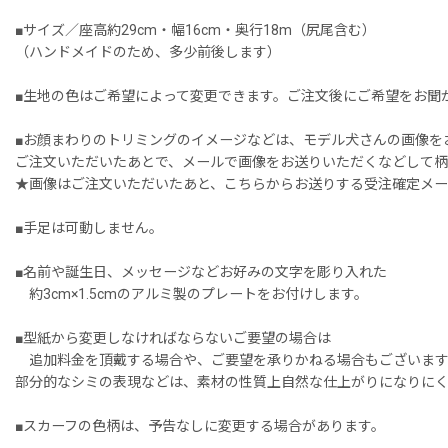
■サイズ／座高約29cm・幅16cm・奥行18m（尻尾含む）
（ハンドメイドのため、多少前後します）
■生地の色はご希望によって変更できます。ご注文後にご希望をお聞
■お顔まわりのトリミングのイメージなどは、モデル犬さんの画像を
ご注文いただいたあとで、メールで画像をお送りいただくなどして柄
★画像はご注文いただいたあと、こちらからお送りする受注確定メー
■手足は可動しません。
■名前や誕生日、メッセージなどお好みの文字を彫り入れた
約3cm×1.5cmのアルミ製のプレートをお付けします。
■型紙から変更しなければならないご要望の場合は
追加料金を頂戴する場合や、ご要望を承りかねる場合もございます
部分的なシミの表現などは、素材の性質上自然な仕上がりになりに
■スカーフの色柄は、予告なしに変更する場合があります。