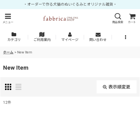
・オーダーで作る犬猫のぬいぐるみとオリジナル雑貨・
メニュー
商品検索
カート
カテゴリ
ご利用案内
マイページ
問い合わせ
ホーム
>
New Item
New Item
表示順変更
閉じる
12
件
表示数
:
並び順
: