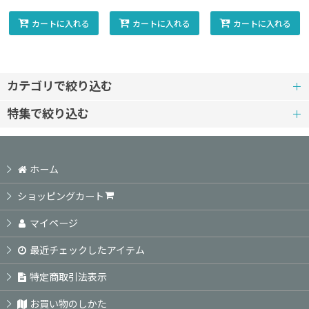
カートに入れる
カートに入れる
カートに入れる
カテゴリで絞り込む
特集で絞り込む
犬猫ぬいぐるみ
ボストンテリア
犬猫ぬいぐるみ・ウェディング仕様
ホーム
フレンチブルドッグ
ウェイトドール（赤ちゃんと同じ重さに作るぬいぐるみ）
ショッピングカート
そのほかの犬モチーフ
マイページ
ペットオーナーグッズ
最近チェックしたアイテム
ネコ
カード&ポスター
特定商取引法表示
犬と暮らす
キーホルダー／ストラップ
お買い物のしかた