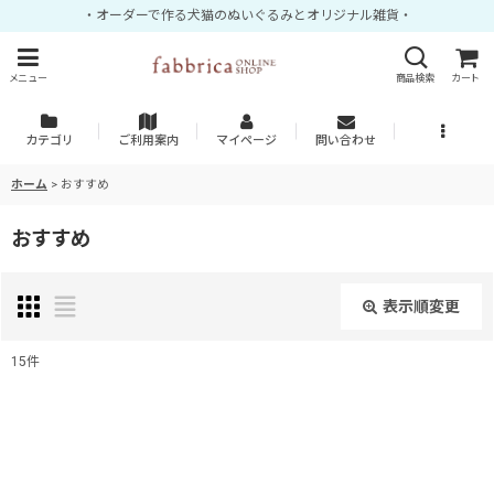
・オーダーで作る犬猫のぬいぐるみとオリジナル雑貨・
メニュー
商品検索
カート
カテゴリ
ご利用案内
マイページ
問い合わせ
ホーム
>
おすすめ
おすすめ
表示順変更
閉じる
15
件
表示数
:
並び順
: