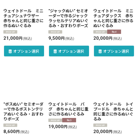
絞り込む
ウェイトドール ミニ
"ジャックぬい" セミオ
ウェイトドール ミニ
チュアシュナウザー
ーダーで作るジャック
チュアダックス 赤ち
赤ちゃんと同じ重さに
ラッセルテリアぬいぐ
ゃんと同じ重さに作る
作るぬいぐるみ
るみ・おすわりポーズ
ぬいぐるみ
21,000
9,500
20,000
円
円
円
(税込)
(税込)
(税込)
オプション選択
オプション選択
オプション選択
"ボスぬい" セミオーダ
ウェイトドール パ
ウェイトドール トイ
ーで作るボストンテリ
グ 赤ちゃんと同じ重
プードル 赤ちゃんと
アぬいぐるみ・おすわ
さに作るぬいぐるみ
同じ重さに作るぬいぐ
りポーズ
るみ
19,000
円
(税込)
8,600
20,000
円
円
(税込)
(税込)