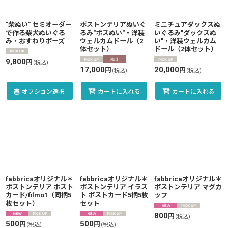
"柴ぬい" セミオーダー
ボストンテリアぬいぐ
ミニチュアダックスぬ
で作る柴犬ぬいぐる
るみ"ボスぬい"・洋装
いぐるみ"ダックスぬ
み・おすわりポーズ
ウェルカムドール（2
い"・洋装ウェルカム
体セット）
ドール（2体セット）
9,800
円
(税込)
17,000
20,000
円
円
(税込)
(税込)
オプション選択
カートに入れる
カートに入れる
fabbricaオリジナル＊
fabbricaオリジナル＊
fabbricaオリジナル＊
ボストンテリア ポスト
ボストンテリア イラス
ボストンテリア マグカ
カード/filmo1（同柄5
ト ポストカード5柄5枚
ップ
枚セット）
セット
800
円
(税込)
500
500
円
円
(税込)
(税込)